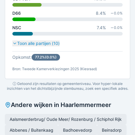
D66
8.4
%
0.0
%
NSC
7.4
%
0.0
%
Toon alle partijen (
10
)
Opkomst:
77.2
%
(
0.0
%)
Bron: Tweede Kamerverkiezingen 2025 (Kiesraad)
ⓘ Getoond zijn resultaten op gemeenteniveau. Voor hyper-lokale
inzichten van het dichtstbijzijnde stembureau, zoek een specifiek adres.
Andere wijken in
Haarlemmermeer
Aalsmeerderbrug/ Oude Meer/ Rozenburg / Schiphol Rijk
Abbenes / Buitenkaag
Badhoevedorp
Beinsdorp