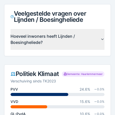
Veelgestelde vragen over
Lijnden / Boesingheliede
Hoeveel inwoners heeft Lijnden /
Boesingheliede?
Politiek Klimaat
Gemeente: Haarlemmermeer
Verschuiving sinds TK2023
PVV
24.6
%
0.0
%
VVD
15.6
%
0.0
%
GL-PvdA
10.6
%
0.0
%