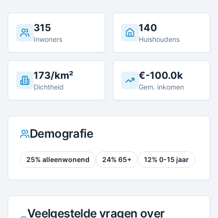
315
140
Inwoners
Huishoudens
173/km²
€-100.0k
Dichtheid
Gem. inkomen
Demografie
25
% alleenwonend
24
% 65+
12
% 0-15 jaar
Veelgestelde vragen over