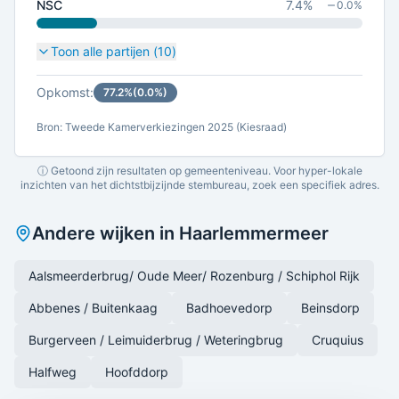
NSC
7.4
%
0.0
%
Toon alle partijen (
10
)
Opkomst:
77.2
%
(
0.0
%)
Bron: Tweede Kamerverkiezingen 2025 (Kiesraad)
ⓘ Getoond zijn resultaten op gemeenteniveau. Voor hyper-lokale
inzichten van het dichtstbijzijnde stembureau, zoek een specifiek adres.
Andere wijken in
Haarlemmermeer
Aalsmeerderbrug/ Oude Meer/ Rozenburg / Schiphol Rijk
Abbenes / Buitenkaag
Badhoevedorp
Beinsdorp
Burgerveen / Leimuiderbrug / Weteringbrug
Cruquius
Halfweg
Hoofddorp