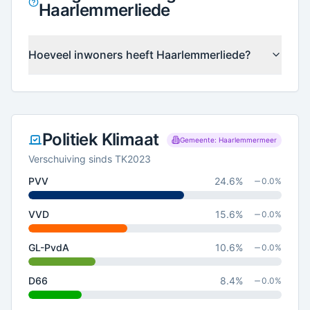
Haarlemmerliede
Hoeveel inwoners heeft Haarlemmerliede?
Politiek Klimaat
Gemeente: Haarlemmermeer
Verschuiving sinds TK2023
PVV
24.6
%
0.0
%
VVD
15.6
%
0.0
%
GL-PvdA
10.6
%
0.0
%
D66
8.4
%
0.0
%