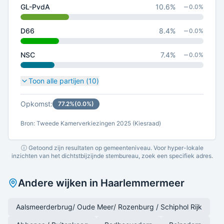
GL-PvdA
10.6
%
0.0
%
D66
8.4
%
0.0
%
NSC
7.4
%
0.0
%
Toon alle partijen (
10
)
Opkomst:
77.2
%
(
0.0
%)
Bron: Tweede Kamerverkiezingen 2025 (Kiesraad)
ⓘ Getoond zijn resultaten op gemeenteniveau. Voor hyper-lokale
inzichten van het dichtstbijzijnde stembureau, zoek een specifiek adres.
Andere wijken in
Haarlemmermeer
Aalsmeerderbrug/ Oude Meer/ Rozenburg / Schiphol Rijk