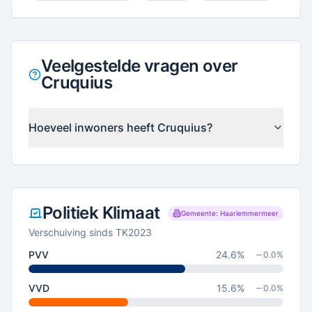
Veelgestelde vragen over
Cruquius
Hoeveel inwoners heeft Cruquius?
Politiek Klimaat
Gemeente: Haarlemmermeer
Verschuiving sinds TK2023
PVV
24.6
%
0.0
%
VVD
15.6
%
0.0
%