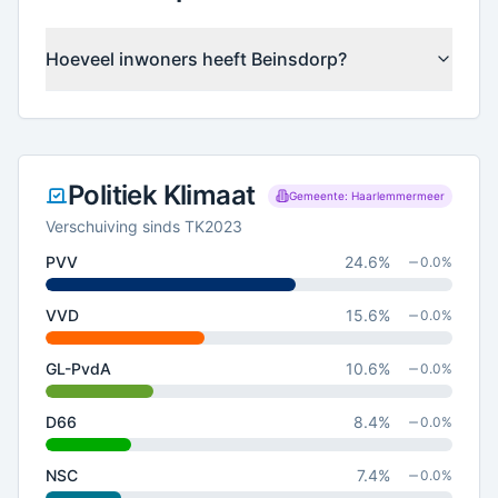
Hoeveel inwoners heeft Beinsdorp?
Politiek Klimaat
Gemeente: Haarlemmermeer
Verschuiving sinds TK2023
PVV
24.6
%
0.0
%
VVD
15.6
%
0.0
%
GL-PvdA
10.6
%
0.0
%
D66
8.4
%
0.0
%
NSC
7.4
%
0.0
%