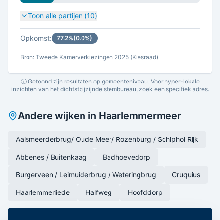
Toon alle partijen (
10
)
Opkomst:
77.2
%
(
0.0
%)
Bron: Tweede Kamerverkiezingen 2025 (Kiesraad)
ⓘ Getoond zijn resultaten op gemeenteniveau. Voor hyper-lokale
inzichten van het dichtstbijzijnde stembureau, zoek een specifiek adres.
Andere wijken in
Haarlemmermeer
Aalsmeerderbrug/ Oude Meer/ Rozenburg / Schiphol Rijk
Abbenes / Buitenkaag
Badhoevedorp
Burgerveen / Leimuiderbrug / Weteringbrug
Cruquius
Haarlemmerliede
Halfweg
Hoofddorp