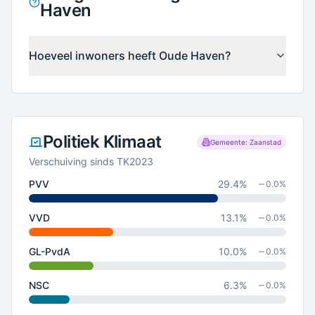
Haven
Hoeveel inwoners heeft Oude Haven?
Politiek Klimaat
Gemeente: Zaanstad
Verschuiving sinds TK2023
PVV
29.4
%
0.0
%
VVD
13.1
%
0.0
%
GL-PvdA
10.0
%
0.0
%
NSC
6.3
%
0.0
%