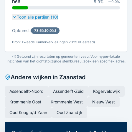
D66
5.9
%
0.0
%
Toon alle partijen (
10
)
Opkomst:
73.6
%
(
0.0
%)
Bron: Tweede Kamerverkiezingen 2025 (Kiesraad)
ⓘ Getoond zijn resultaten op gemeenteniveau. Voor hyper-lokale
inzichten van het dichtstbijzijnde stembureau, zoek een specifiek adres.
Andere wijken in
Zaanstad
Assendelft-Noord
Assendelft-Zuid
Kogerveldwijk
Krommenie Oost
Krommenie West
Nieuw West
Oud Koog a/d Zaan
Oud Zaandijk