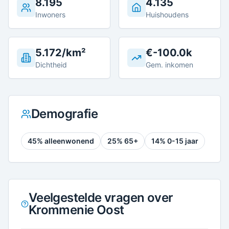
8.195
4.135
Inwoners
Huishoudens
5.172/km²
€-100.0k
Dichtheid
Gem. inkomen
Demografie
45
% alleenwonend
25
% 65+
14
% 0-15 jaar
Veelgestelde vragen over
Krommenie Oost