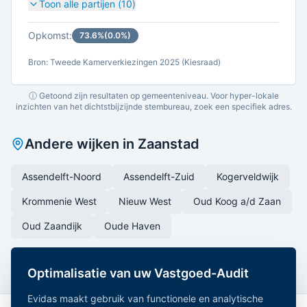
Toon alle partijen (
10
)
Opkomst:
73.6
%
(
0.0
%)
Bron: Tweede Kamerverkiezingen 2025 (Kiesraad)
ⓘ Getoond zijn resultaten op gemeenteniveau. Voor hyper-lokale
inzichten van het dichtstbijzijnde stembureau, zoek een specifiek adres.
Andere wijken in
Zaanstad
Assendelft-Noord
Assendelft-Zuid
Kogerveldwijk
Krommenie West
Nieuw West
Oud Koog a/d Zaan
Oud Zaandijk
Oude Haven
Optimalisatie van uw Vastgoed-Audit
Evidas maakt gebruik van functionele en analytische