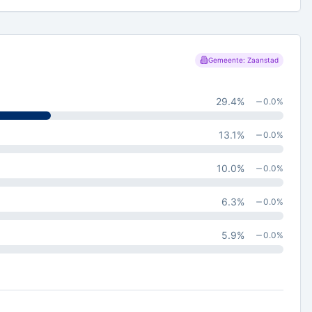
Gemeente: Zaanstad
29.4
%
0.0
%
13.1
%
0.0
%
10.0
%
0.0
%
6.3
%
0.0
%
5.9
%
0.0
%