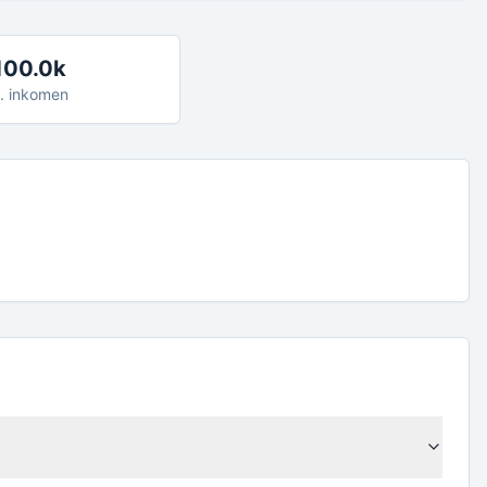
100.0k
. inkomen