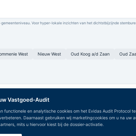
 gemeenteniveau. Voor hyper-lokale inzichten van het dichtstbijzijnde stembure
ommenie West
Nieuw West
Oud Koog a/d Zaan
Oud Zaa
 uw Vastgoed-Audit
n functionele en analytische cookies om het Evidas Audit Protocol t
 verbeteren. Daarnaast gebruiken wij marketingcookies om u na uw 
Onafhankelijk Vastgoedregister — geaggregeerde vastgoeddata
tners, mits u hiervoor kiest bij de dossier-activatie.
uit 15+ overheidsregistraties.