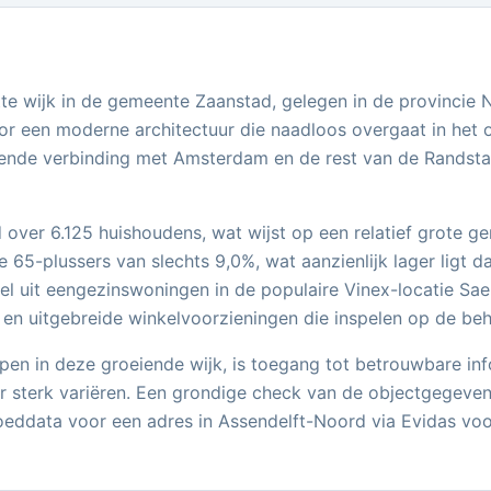
e wijk in de gemeente Zaanstad, gelegen in de provincie N
or een moderne architectuur die naadloos overgaat in het
ekende verbinding met Amsterdam en de rest van de Randstad
over 6.125 huishoudens, wat wijst op een relatief grote ge
 65-plussers van slechts 9,0%, wat aanzienlijk lager ligt d
 uit eengezinswoningen in de populaire Vinex-locatie Saen
en uitgebreide winkelvoorzieningen die inspelen op de be
n in deze groeiende wijk, is toegang tot betrouwbare inform
r sterk variëren. Een grondige check van de objectgegeve
oeddata voor een adres in Assendelft-Noord via Evidas voor 