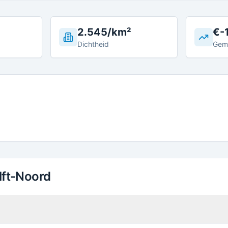
2.545/km²
€-
Dichtheid
Gem
lft-Noord