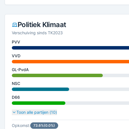
Politiek Klimaat
Verschuiving sinds TK2023
PVV
VVD
GL-PvdA
NSC
D66
Toon alle partijen (
10
)
Opkomst:
73.6
%
(
0.0
%)