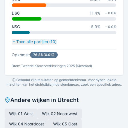
D66
11.4
%
0.0
%
NSC
6.9
%
0.0
%
Toon alle partijen (
10
)
Opkomst:
76.8
%
(
0.0
%)
Bron: Tweede Kamerverkiezingen 2025 (Kiesraad)
ⓘ Getoond zijn resultaten op gemeenteniveau. Voor hyper-lokale
inzichten van het dichtstbijzijnde stembureau, zoek een specifiek adres.
Andere wijken in
Utrecht
Wijk 01 West
Wijk 02 Noordwest
Wijk 04 Noordoost
Wijk 05 Oost