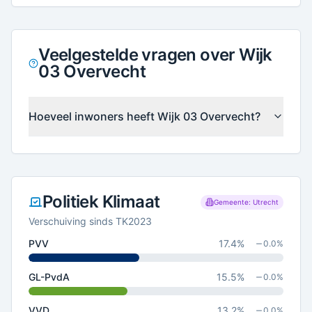
Veelgestelde vragen over Wijk
03 Overvecht
Hoeveel inwoners heeft Wijk 03 Overvecht?
Politiek Klimaat
Gemeente: Utrecht
Verschuiving sinds TK2023
PVV
17.4
%
0.0
%
GL-PvdA
15.5
%
0.0
%
VVD
13.2
%
0.0
%