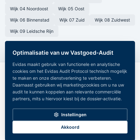
Wijk 04 Noordoost
Wijk 05 Oost
Wijk 06 Binnenstad
Wijk 07 Zuid
Wijk 08 Zuidwest
Wijk 09 Leidsche Rijn
Optimalisatie van uw Vastgoed-Audit
Evidas maakt gebruik van functionele en analytische
cookies om het Evidas Audit Protocol technisch mogelijk
te maken en onze dienstverlening te verbeteren.
Daarnaast gebruiken wij marketingcookies om u na uw
audit te kunnen koppelen aan relevante commerciële
partners, mits u hiervoor kiest bij de dossier-activatie.
Onafhankelijk Vastgoedregister — geaggregeerde
vastgoeddata uit 15+ overheidsregistraties.
Instellingen
Alle gemeentes
|
Noord-Holland
|
Zuid-Holland
|
Noord-Brabant
|
Gelderland
Privacy Policy
|
Disclaimer
|
Bronnen
|
Partners
|
Cookie-instellingen
Akkoord
©
2026
Evidas. Alle rechten voorbehouden.