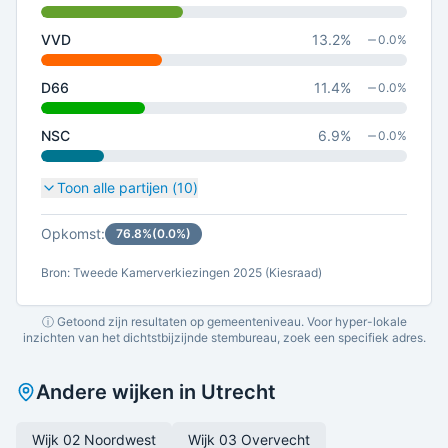
VVD
13.2
%
0.0
%
D66
11.4
%
0.0
%
NSC
6.9
%
0.0
%
Toon alle partijen (
10
)
Opkomst:
76.8
%
(
0.0
%)
Bron: Tweede Kamerverkiezingen 2025 (Kiesraad)
ⓘ Getoond zijn resultaten op gemeenteniveau. Voor hyper-lokale
inzichten van het dichtstbijzijnde stembureau, zoek een specifiek adres.
Andere wijken in
Utrecht
Wijk 02 Noordwest
Wijk 03 Overvecht