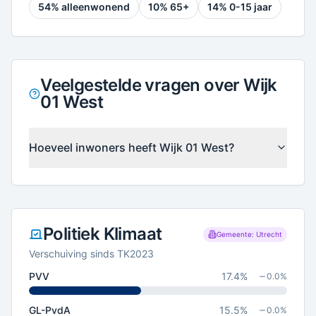
54
% alleenwonend
10
% 65+
14
% 0-15 jaar
Veelgestelde vragen over Wijk
01 West
Hoeveel inwoners heeft Wijk 01 West?
Politiek Klimaat
Gemeente: Utrecht
Verschuiving sinds TK2023
PVV
17.4
%
0.0
%
GL-PvdA
15.5
%
0.0
%