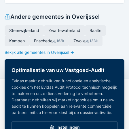
Andere gemeentes in
Overijssel
Steenwijkerland
Zwartewaterland
Raalte
Kampen
Enschede
Zwolle
162
k
133
k
Bekijk alle gemeentes in
Overijssel
→
Optimalisatie van uw Vastgoed-Audit
Evidas maakt gebruik van functionele en analytische
cookies om het Evidas Audit Protocol technisch mogelijk
te maken en onze dienstverlening te verbeteren.
Daarnaast gebruiken wij marketingcookies om u na uw
audit te kunnen koppelen aan relevante commerciële
partners, mits u hiervoor kiest bij de dossier-activatie.
Onafhankelijk Vastgoedregister — geaggregeerde
vastgoeddata uit 15+ overheidsregistraties.
Instellingen
Alle gemeentes
|
Noord-Holland
|
Zuid-Holland
|
Noord-Brabant
|