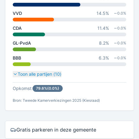
VVD
14.5
%
0.0
%
CDA
11.4
%
0.0
%
GL-PvdA
8.2
%
0.0
%
BBB
6.3
%
0.0
%
Toon alle partijen (
10
)
Opkomst:
79.6
%
(
0.0
%)
Bron: Tweede Kamerverkiezingen 2025 (Kiesraad)
Gratis parkeren in deze gemeente