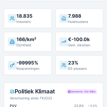
18.835
7.988
Inwoners
Huishoudens
166/km²
€-100.0k
Dichtheid
Gem. inkomen
-99995%
23%
Koopwoningen
65-plussers
Politiek Klimaat
Gemeente: Olst-Wijhe
Verschuiving sinds TK2023
PVV
23.8
%
0.0
%