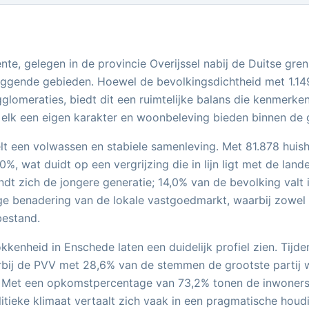
te, gelegen in de provincie Overijssel nabij de Duitse gre
ggende gebieden. Hoewel de bevolkingsdichtheid met 1.149 
gglomeraties, biedt dit een ruimtelijke balans die kenmerken
ie elk een eigen karakter en woonbeleving bieden binnen d
een volwassen en stabiele samenleving. Met 81.878 huish
%, wat duidt op een vergrijzing die in lijn ligt met de land
 zich de jongere generatie; 14,0% van de bevolking valt in
dige benadering van de lokale vastgoedmarkt, waarbij zow
bestand.
okkenheid in Enschede laten een duidelijk profiel zien. T
rbij de PVV met 28,6% van de stemmen de grootste partij 
. Met een opkomstpercentage van 73,2% tonen de inwoners
litieke klimaat vertaalt zich vaak in een pragmatische houd