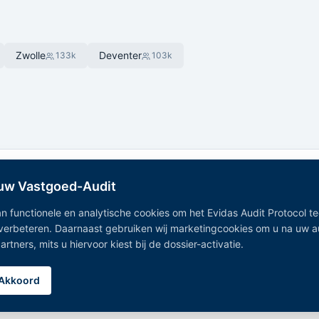
Zwolle
Deventer
133
k
103
k
 uw Vastgoed-Audit
n functionele en analytische cookies om het Evidas Audit Protocol t
 verbeteren. Daarnaast gebruiken wij marketingcookies om u na uw 
Onafhankelijk Vastgoedregister — geaggregeerde vastgoeddata
tners, mits u hiervoor kiest bij de dossier-activatie.
uit 15+ overheidsregistraties.
Alle gemeentes
|
Noord-Holland
|
Zuid-Holland
|
Noord-Brabant
|
Gelderland
Akkoord
Privacy Policy
|
Disclaimer
|
Bronnen
|
Partners
|
Cookie-instellingen
©
2026
Evidas. Alle rechten voorbehouden.