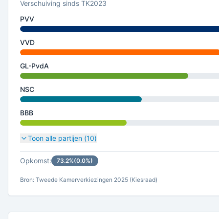
Verschuiving sinds TK2023
PVV
VVD
GL-PvdA
NSC
BBB
Toon alle partijen (
10
)
Opkomst:
73.2
%
(
0.0
%)
Bron: Tweede Kamerverkiezingen 2025 (Kiesraad)