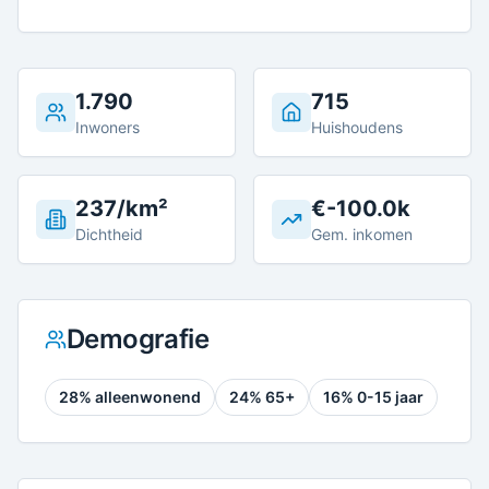
1.790
715
Inwoners
Huishoudens
237/km²
€-100.0k
Dichtheid
Gem. inkomen
Demografie
28
% alleenwonend
24
% 65+
16
% 0-15 jaar