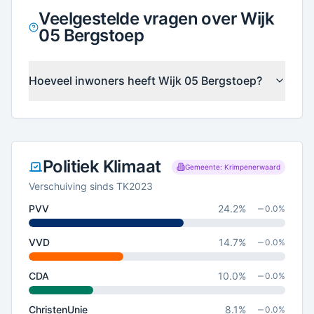
Veelgestelde vragen over Wijk
05 Bergstoep
Hoeveel inwoners heeft Wijk 05 Bergstoep?
Politiek Klimaat
Gemeente: Krimpenerwaard
Verschuiving sinds TK2023
PVV
24.2
%
0.0
%
VVD
14.7
%
0.0
%
CDA
10.0
%
0.0
%
ChristenUnie
8.1
%
0.0
%