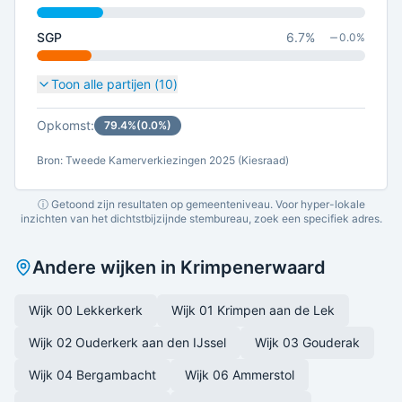
SGP
6.7
%
0.0
%
Toon alle partijen (
10
)
Opkomst:
79.4
%
(
0.0
%)
Bron: Tweede Kamerverkiezingen 2025 (Kiesraad)
ⓘ Getoond zijn resultaten op gemeenteniveau. Voor hyper-lokale
inzichten van het dichtstbijzijnde stembureau, zoek een specifiek adres.
Andere wijken in
Krimpenerwaard
Wijk 00 Lekkerkerk
Wijk 01 Krimpen aan de Lek
Wijk 02 Ouderkerk aan den IJssel
Wijk 03 Gouderak
Wijk 04 Bergambacht
Wijk 06 Ammerstol