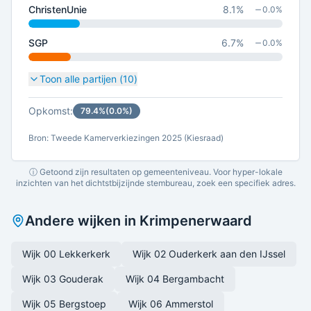
ChristenUnie
8.1
%
0.0
%
SGP
6.7
%
0.0
%
Toon alle partijen (
10
)
Opkomst:
79.4
%
(
0.0
%)
Bron: Tweede Kamerverkiezingen 2025 (Kiesraad)
ⓘ Getoond zijn resultaten op gemeenteniveau. Voor hyper-lokale
inzichten van het dichtstbijzijnde stembureau, zoek een specifiek adres.
Andere wijken in
Krimpenerwaard
Wijk 00 Lekkerkerk
Wijk 02 Ouderkerk aan den IJssel
Wijk 03 Gouderak
Wijk 04 Bergambacht
Wijk 05 Bergstoep
Wijk 06 Ammerstol