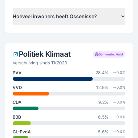
Hoeveel inwoners heeft Ossenisse?
Politiek Klimaat
Gemeente: Hulst
Verschuiving sinds TK2023
PVV
28.4
%
0.0
%
VVD
12.9
%
0.0
%
CDA
9.2
%
0.0
%
BBB
6.5
%
0.0
%
GL-PvdA
5.6
%
0.0
%