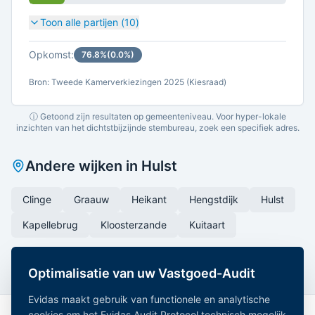
Toon alle partijen (
10
)
Opkomst:
76.8
%
(
0.0
%)
Bron: Tweede Kamerverkiezingen 2025 (Kiesraad)
ⓘ Getoond zijn resultaten op gemeenteniveau. Voor hyper-lokale
inzichten van het dichtstbijzijnde stembureau, zoek een specifiek adres.
Andere wijken in
Hulst
Clinge
Graauw
Heikant
Hengstdijk
Hulst
Kapellebrug
Kloosterzande
Kuitaart
Optimalisatie van uw Vastgoed-Audit
Evidas maakt gebruik van functionele en analytische
cookies om het Evidas Audit Protocol technisch mogelijk