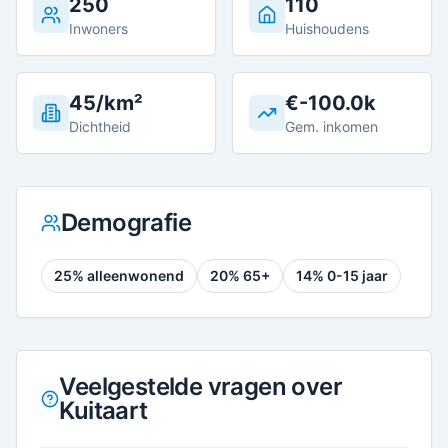
250
110
Inwoners
Huishoudens
45/km²
€-100.0k
Dichtheid
Gem. inkomen
Demografie
25
% alleenwonend
20
% 65+
14
% 0-15 jaar
Veelgestelde vragen over
Kuitaart