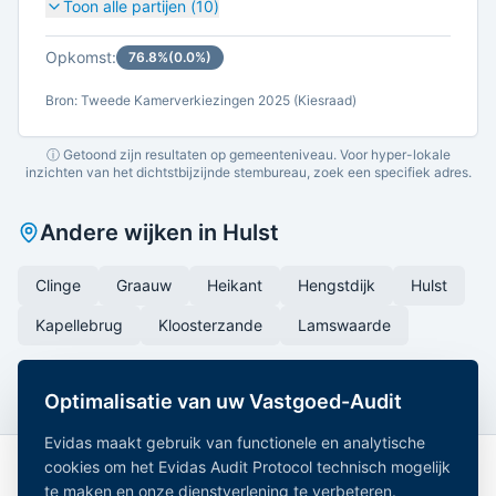
Toon alle partijen (
10
)
Opkomst:
76.8
%
(
0.0
%)
Bron: Tweede Kamerverkiezingen 2025 (Kiesraad)
ⓘ Getoond zijn resultaten op gemeenteniveau. Voor hyper-lokale
inzichten van het dichtstbijzijnde stembureau, zoek een specifiek adres.
Andere wijken in
Hulst
Clinge
Graauw
Heikant
Hengstdijk
Hulst
Kapellebrug
Kloosterzande
Lamswaarde
Optimalisatie van uw Vastgoed-Audit
Evidas maakt gebruik van functionele en analytische
cookies om het Evidas Audit Protocol technisch mogelijk
te maken en onze dienstverlening te verbeteren.