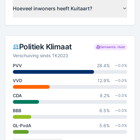
Hoeveel inwoners heeft Kuitaart?
Politiek Klimaat
Gemeente: Hulst
Verschuiving sinds TK2023
PVV
28.4
%
0.0
%
VVD
12.9
%
0.0
%
CDA
9.2
%
0.0
%
BBB
6.5
%
0.0
%
GL-PvdA
5.6
%
0.0
%