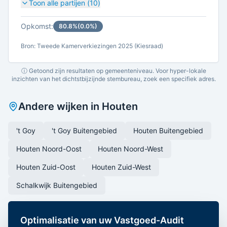
Toon alle partijen (
10
)
Opkomst:
80.8
%
(
0.0
%)
Bron: Tweede Kamerverkiezingen 2025 (Kiesraad)
ⓘ Getoond zijn resultaten op gemeenteniveau. Voor hyper-lokale
inzichten van het dichtstbijzijnde stembureau, zoek een specifiek adres.
Andere wijken in
Houten
't Goy
't Goy Buitengebied
Houten Buitengebied
Houten Noord-Oost
Houten Noord-West
Houten Zuid-Oost
Houten Zuid-West
Schalkwijk Buitengebied
Optimalisatie van uw Vastgoed-Audit