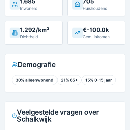
1.685
705
Inwoners
Huishoudens
1.292/km²
€-100.0k
Dichtheid
Gem. inkomen
Demografie
30
% alleenwonend
21
% 65+
15
% 0-15 jaar
Veelgestelde vragen over
Schalkwijk