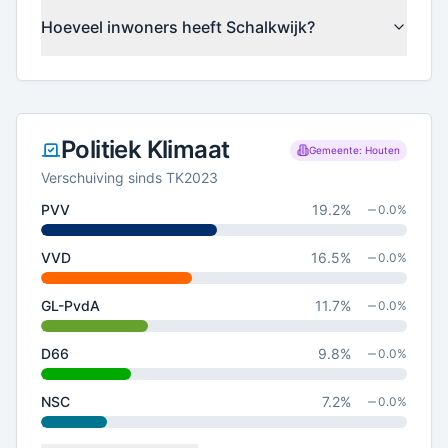
Hoeveel inwoners heeft Schalkwijk?
Politiek Klimaat
Gemeente: Houten
Verschuiving sinds TK2023
PVV
19.2
%
0.0
%
VVD
16.5
%
0.0
%
GL-PvdA
11.7
%
0.0
%
D66
9.8
%
0.0
%
NSC
7.2
%
0.0
%