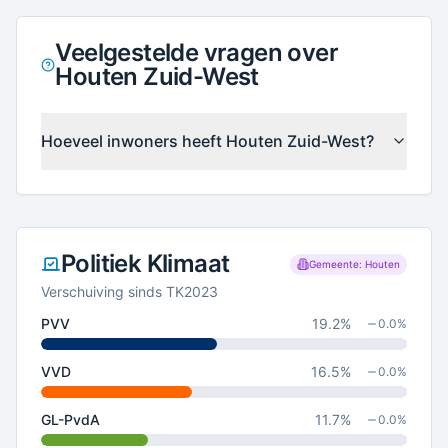
Veelgestelde vragen over
Houten Zuid-West
Hoeveel inwoners heeft Houten Zuid-West?
Politiek Klimaat
Gemeente: Houten
Verschuiving sinds TK2023
PVV
19.2
%
0.0
%
VVD
16.5
%
0.0
%
GL-PvdA
11.7
%
0.0
%