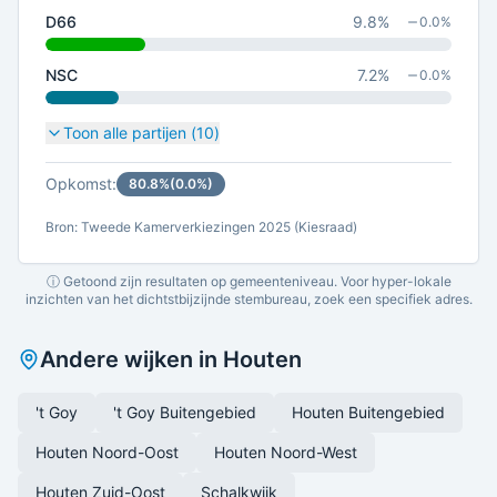
D66
9.8
%
0.0
%
NSC
7.2
%
0.0
%
Toon alle partijen (
10
)
Opkomst:
80.8
%
(
0.0
%)
Bron: Tweede Kamerverkiezingen 2025 (Kiesraad)
ⓘ Getoond zijn resultaten op gemeenteniveau. Voor hyper-lokale
inzichten van het dichtstbijzijnde stembureau, zoek een specifiek adres.
Andere wijken in
Houten
't Goy
't Goy Buitengebied
Houten Buitengebied
Houten Noord-Oost
Houten Noord-West
Houten Zuid-Oost
Schalkwijk