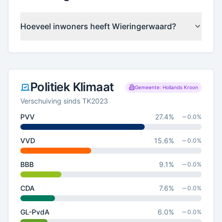
Hoeveel inwoners heeft Wieringerwaard?
Politiek Klimaat
Gemeente: Hollands Kroon
Verschuiving sinds TK2023
PVV
27.4
%
0.0
%
VVD
15.6
%
0.0
%
BBB
9.1
%
0.0
%
CDA
7.6
%
0.0
%
GL-PvdA
6.0
%
0.0
%