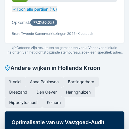
Toon alle partijen (
10
)
Opkomst:
77.2
%
(
0.0
%)
Bron: Tweede Kamerverkiezingen 2025 (Kiesraad)
ⓘ Getoond zijn resultaten op gemeenteniveau. Voor hyper-lokale
inzichten van het dichtstbijzijnde stembureau, zoek een specifiek adres.
Andere wijken in
Hollands Kroon
't Veld
Anna Paulowna
Barsingerhorn
Breezand
Den Oever
Haringhuizen
Hippolytushoef
Kolhorn
Optimalisatie van uw Vastgoed-Audit