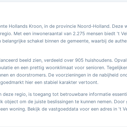
meente Hollands Kroon, in de provincie Noord-Holland. Dez
de regio. Met een inwoneraantal van 2.275 mensen biedt 't 
en belangrijke schakel binnen de gemeente, waarbij de auth
nceerd beeld zien, verdeeld over 905 huishoudens. Opvall
latie en een prettig woonklimaat voor senioren. Tegelijker
en en doorstromers. De voorzieningen in de nabijheid on
stgoedmarkt hier een stabiel karakter vertoont.
 deze regio, is toegang tot betrouwbare informatie essent
k object om de juiste beslissingen te kunnen nemen. Door g
 een woning. Bekijk de vastgoeddata voor een adres in 't Vel