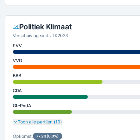
Politiek Klimaat
Verschuiving sinds TK2023
PVV
VVD
BBB
CDA
GL-PvdA
Toon alle partijen (
10
)
Opkomst:
77.2
%
(
0.0
%)