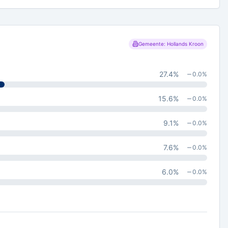
Gemeente: Hollands Kroon
27.4
%
0.0
%
15.6
%
0.0
%
9.1
%
0.0
%
7.6
%
0.0
%
6.0
%
0.0
%