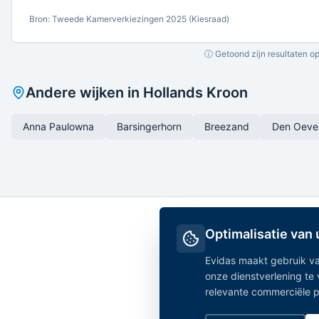
Bron: Tweede Kamerverkiezingen 2025 (Kiesraad)
ⓘ Getoond zijn resultaten op
Andere wijken in
Hollands Kroon
Anna Paulowna
Barsingerhorn
Breezand
Den Oeve
Optimalisatie van
Evidas maakt gebruik va
onze dienstverlening te
relevante commerciële par