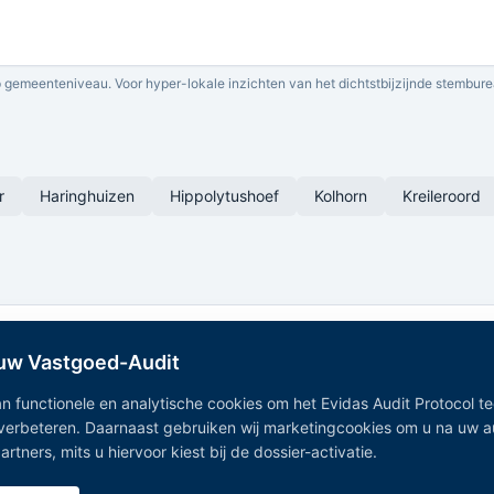
 gemeenteniveau. Voor hyper-lokale inzichten van het dichtstbijzijnde stembure
r
Haringhuizen
Hippolytushoef
Kolhorn
Kreileroord
 uw Vastgoed-Audit
n functionele en analytische cookies om het Evidas Audit Protocol t
 verbeteren. Daarnaast gebruiken wij marketingcookies om u na uw 
Onafhankelijk Vastgoedregister — geaggregeerde vastgoeddata
tners, mits u hiervoor kiest bij de dossier-activatie.
uit 15+ overheidsregistraties.