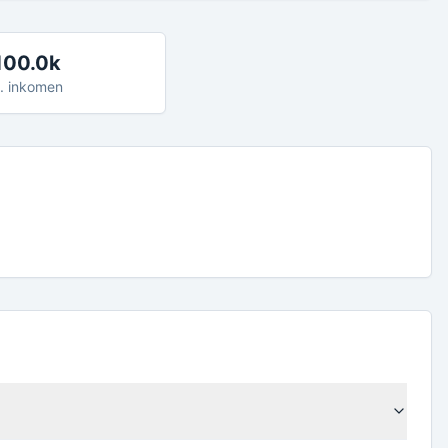
100.0k
. inkomen