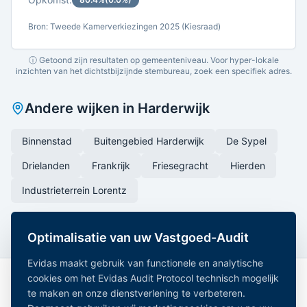
Bron: Tweede Kamerverkiezingen 2025 (Kiesraad)
ⓘ Getoond zijn resultaten op gemeenteniveau. Voor hyper-lokale
inzichten van het dichtstbijzijnde stembureau, zoek een specifiek adres.
Andere wijken in
Harderwijk
Binnenstad
Buitengebied Harderwijk
De Sypel
Drielanden
Frankrijk
Friesegracht
Hierden
Industrieterrein Lorentz
Optimalisatie van uw Vastgoed-Audit
Evidas maakt gebruik van functionele en analytische
cookies om het Evidas Audit Protocol technisch mogelijk
te maken en onze dienstverlening te verbeteren.