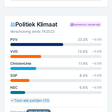
Politiek Klimaat
Gemeente: Harderwijk
Verschuiving sinds TK2023
PVV
23.2
%
0.0
%
VVD
13.6
%
0.0
%
ChristenUnie
11.4
%
0.0
%
SGP
8.4
%
0.0
%
NSC
6.6
%
0.0
%
Toon alle partijen (
10
)
Opkomst:
80.4
%
(
0.0
%)