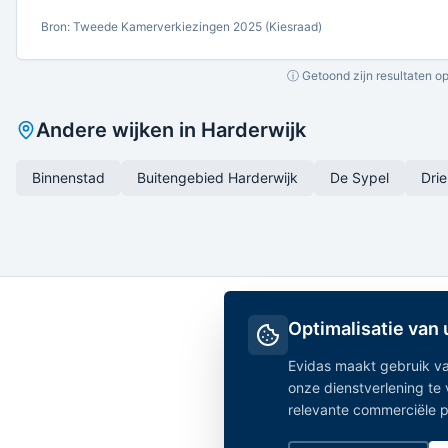
Bron: Tweede Kamerverkiezingen 2025 (Kiesraad)
ⓘ Getoond zijn resultaten op
Andere wijken in
Harderwijk
Binnenstad
Buitengebied Harderwijk
De Sypel
Dri
Optimalisatie van
Evidas maakt gebruik va
onze dienstverlening te
relevante commerciële par