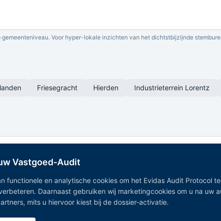
 gemeenteniveau. Voor hyper-lokale inzichten van het dichtstbijzijnde stembure
elanden
Friesegracht
Hierden
Industrieterrein Lorentz
 uw Vastgoed-Audit
n functionele en analytische cookies om het Evidas Audit Protocol t
 verbeteren. Daarnaast gebruiken wij marketingcookies om u na uw 
Onafhankelijk Vastgoedregister — geaggregeerde vastgoeddata
tners, mits u hiervoor kiest bij de dossier-activatie.
uit 15+ overheidsregistraties.