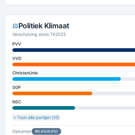
Politiek Klimaat
Verschuiving sinds TK2023
PVV
VVD
ChristenUnie
SGP
NSC
Toon alle partijen (
10
)
Opkomst:
80.4
%
(
0.0
%)