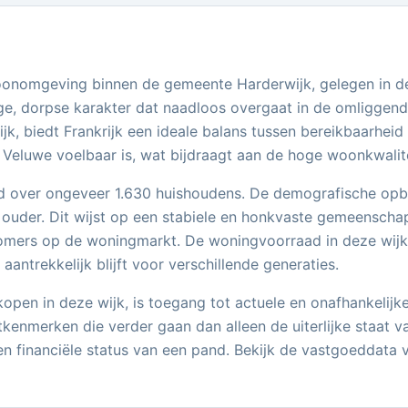
 woonomgeving binnen de gemeente Harderwijk, gelegen in d
e, dorpse karakter dat naadloos overgaat in de omliggende
jk, biedt Frankrijk een ideale balans tussen bereikbaarhei
Veluwe voelbaar is, wat bijdraagt aan de hoge woonkwalit
 over ongeveer 1.630 huishoudens. De demografische opbou
 ouder. Dit wijst op een stabiele en honkvaste gemeenschap
romers op de woningmarkt. De woningvoorraad in deze wijk 
antrekkelijk blijft voor verschillende generaties.
open in deze wijk, is toegang tot actuele en onafhankelijke
kenmerken die verder gaan dan alleen de uiterlijke staat 
en financiële status van een pand. Bekijk de vastgoeddata vo