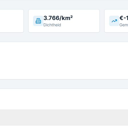
3.766/km²
€-
Dichtheid
Gem