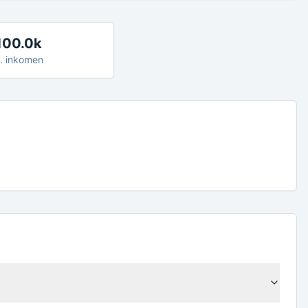
100.0k
. inkomen