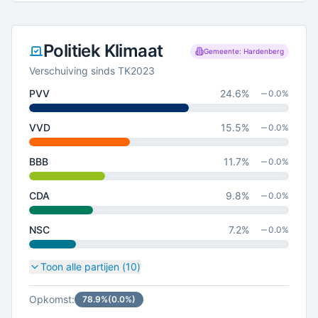
Politiek Klimaat
Gemeente: Hardenberg
Verschuiving sinds TK2023
PVV
24.6
%
0.0
%
VVD
15.5
%
0.0
%
BBB
11.7
%
0.0
%
CDA
9.8
%
0.0
%
NSC
7.2
%
0.0
%
Toon alle partijen (
10
)
Opkomst:
78.9
%
(
0.0
%)