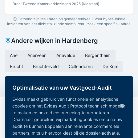
Bron: Tweede Kamerverkiezingen 2025 (Kiesraad)
ⓘ Getoond zijn resultaten op gemeenteniveau. Voor hyper-lokale
inzichten van het dichtstbijzijnde stembureau, zoek een specifiek adres.
Andere wijken in
Hardenberg
Ane
Anerveen
Anevelde
Bergentheim
Brucht
Bruchterveld
Collendoorn
De Krim
Optimalisatie van uw Vastgoed-Audit
Evidas maakt gebruik van functionele en analytische
cookies om het Evidas Audit Protocol technisch mogelijk
te maken en onze dienstverlening te verbeteren.
Daarnaast gebruiken wij marketingcookies om u na uw
audit te kunnen koppelen aan relevante commerciële
partners, mits u hiervoor kiest bij de dossier-activatie.
Onafhankelijk Vastgoedregister — geaggregeerde