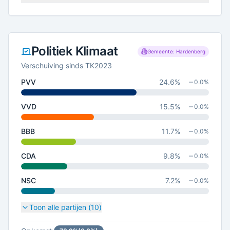
Politiek Klimaat
Gemeente: Hardenberg
Verschuiving sinds TK2023
PVV
24.6
%
0.0
%
VVD
15.5
%
0.0
%
BBB
11.7
%
0.0
%
CDA
9.8
%
0.0
%
NSC
7.2
%
0.0
%
Toon alle partijen (
10
)