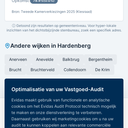
Opkomst:
78.9
%
(
0.0
%)
Bron: Tweede Kamerverkiezingen 2025 (Kiesraad)
ⓘ Getoond zijn resultaten op gemeenteniveau. Voor hyper-lokale
inzichten van het dichtstbijzijnde stembureau, zoek een specifiek adres.
Andere wijken in
Hardenberg
Anerveen
Anevelde
Balkbrug
Bergentheim
Brucht
Bruchterveld
Collendoorn
De Krim
Optimalisatie van uw Vastgoed-Audit
Evidas maakt gebruik van functionele en analytische
cookies om het Evidas Audit Protocol technisch mogelijk
te maken en onze dienstverlening te verbeteren.
Daarnaast gebruiken wij marketingcookies om u na uw
audit te kunnen koppelen aan relevante commerciële