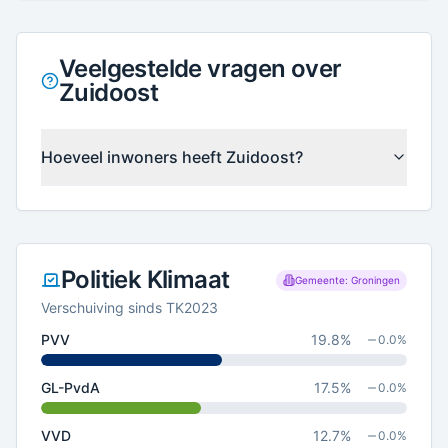
Veelgestelde vragen over
Zuidoost
Hoeveel inwoners heeft Zuidoost?
Politiek Klimaat
Gemeente: Groningen
Verschuiving sinds TK2023
PVV
19.8
%
0.0
%
GL-PvdA
17.5
%
0.0
%
VVD
12.7
%
0.0
%