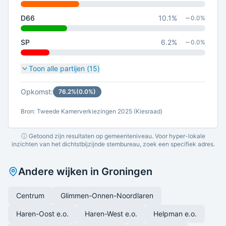
D66
10.1
%
0.0
%
SP
6.2
%
0.0
%
Toon alle partijen (
15
)
Opkomst:
76.2
%
(
0.0
%)
Bron: Tweede Kamerverkiezingen 2025 (Kiesraad)
ⓘ Getoond zijn resultaten op gemeenteniveau. Voor hyper-lokale
inzichten van het dichtstbijzijnde stembureau, zoek een specifiek adres.
Andere wijken in
Groningen
Centrum
Glimmen-Onnen-Noordlaren
Haren-Oost e.o.
Haren-West e.o.
Helpman e.o.