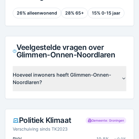
26
% alleenwonend
28
% 65+
15
% 0-15 jaar
Veelgestelde vragen over
Glimmen-Onnen-Noordlaren
Hoeveel inwoners heeft Glimmen-Onnen-
Noordlaren?
Politiek Klimaat
Gemeente: Groningen
Verschuiving sinds TK2023
PVV
19.8
%
0.0
%