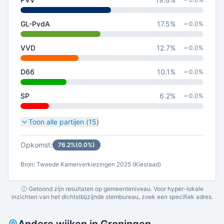
GL-PvdA
17.5
%
0.0
%
VVD
12.7
%
0.0
%
D66
10.1
%
0.0
%
SP
6.2
%
0.0
%
Toon alle partijen (
15
)
Opkomst:
76.2
%
(
0.0
%)
Bron: Tweede Kamerverkiezingen 2025 (Kiesraad)
ⓘ Getoond zijn resultaten op gemeenteniveau. Voor hyper-lokale
inzichten van het dichtstbijzijnde stembureau, zoek een specifiek adres.