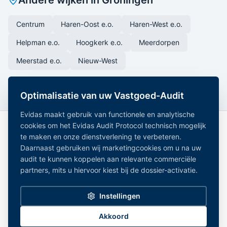
Andere wijken in
Groningen
Centrum
Haren-Oost e.o.
Haren-West e.o.
Helpman e.o.
Hoogkerk e.o.
Meerdorpen
Meerstad e.o.
Nieuw-West
Optimalisatie van uw Vastgoed-Audit
Evidas maakt gebruik van functionele en analytische
cookies om het Evidas Audit Protocol technisch mogelijk
te maken en onze dienstverlening te verbeteren.
Daarnaast gebruiken wij marketingcookies om u na uw
audit te kunnen koppelen aan relevante commerciële
partners, mits u hiervoor kiest bij de dossier-activatie.
Onafhankelijk Vastgoedregister — geaggregeerde
vastgoeddata uit 15+ overheidsregistraties.
Instellingen
Alle gemeentes
|
Noord-Holland
|
Zuid-Holland
|
Noord-Brabant
|
Gelderland
Privacy Policy
|
Disclaimer
|
Bronnen
|
Partners
|
Cookie-instellingen
Akkoord
©
2026
Evidas. Alle rechten voorbehouden.