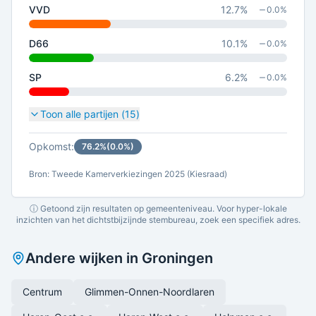
VVD
12.7
%
0.0
%
D66
10.1
%
0.0
%
SP
6.2
%
0.0
%
Toon alle partijen (
15
)
Opkomst:
76.2
%
(
0.0
%)
Bron: Tweede Kamerverkiezingen 2025 (Kiesraad)
ⓘ Getoond zijn resultaten op gemeenteniveau. Voor hyper-lokale
inzichten van het dichtstbijzijnde stembureau, zoek een specifiek adres.
Andere wijken in
Groningen
Centrum
Glimmen-Onnen-Noordlaren