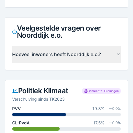
Veelgestelde vragen over
Noorddijk e.o.
Hoeveel inwoners heeft Noorddijk e.o.?
Politiek Klimaat
Gemeente: Groningen
Verschuiving sinds TK2023
PVV
19.8
%
0.0
%
GL-PvdA
17.5
%
0.0
%