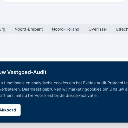
urg
Noord-Brabant
Noord-Holland
Overijssel
Utrech
 uw Vastgoed-Audit
n functionele en analytische cookies om het Evidas Audit Protocol t
 verbeteren. Daarnaast gebruiken wij marketingcookies om u na uw 
Onafhankelijk Vastgoedregister — geaggregeerde vastgoeddata
tners, mits u hiervoor kiest bij de dossier-activatie.
uit 15+ overheidsregistraties.
Alle gemeentes
|
Noord-Holland
|
Zuid-Holland
|
Noord-Brabant
|
Gelderland
Akkoord
Privacy Policy
|
Disclaimer
|
Bronnen
|
Partners
|
Cookie-instellingen
©
2026
Evidas. Alle rechten voorbehouden.