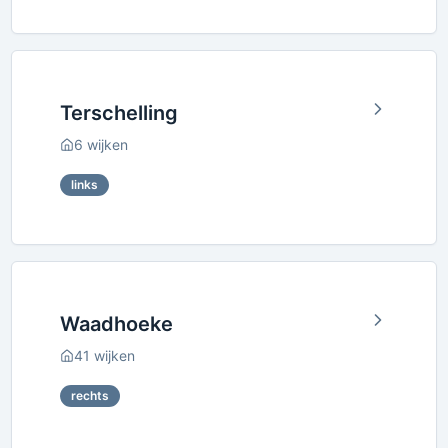
Terschelling
6
wijken
links
Waadhoeke
41
wijken
rechts