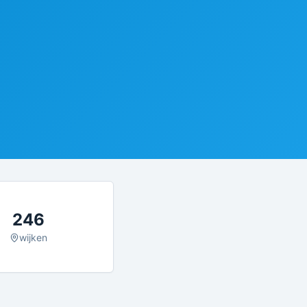
246
wijken