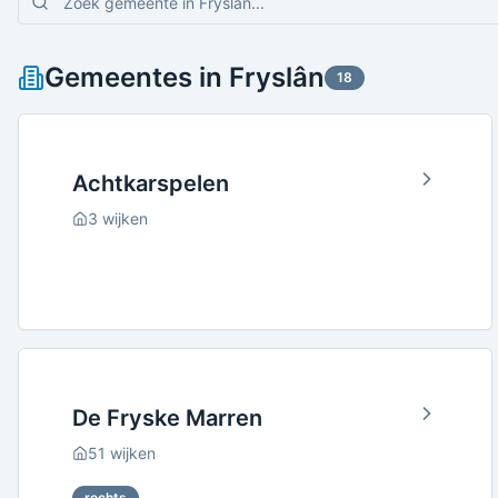
Gemeentes in
Fryslân
18
Achtkarspelen
3
wijken
De Fryske Marren
51
wijken
rechts