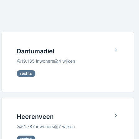
Dantumadiel
19.135
inwoners
4
wijken
rechts
Heerenveen
51.787
inwoners
7
wijken
rechts