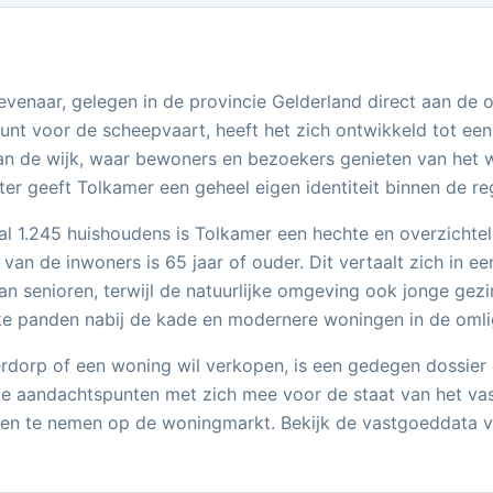
venaar, gelegen in de provincie Gelderland direct aan de o
nt voor de scheepvaart, heeft het zich ontwikkeld tot een
n de wijk, waar bewoners en bezoekers genieten van het we
r geeft Tolkamer een geheel eigen identiteit binnen de re
aal 1.245 huishoudens is Tolkamer een hechte en overzicht
0% van de inwoners is 65 jaar of ouder. Dit vertaalt zich in e
 senioren, terwijl de natuurlijke omgeving ook jonge gezin
ieke panden nabij de kade en modernere woningen in de omli
ierdorp of een woning wil verkopen, is een gedegen dossier
e aandachtspunten met zich mee voor de staat van het vastg
en te nemen op de woningmarkt. Bekijk de vastgoeddata voo