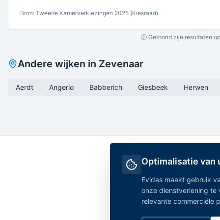
Bron: Tweede Kamerverkiezingen 2025 (Kiesraad)
ⓘ Getoond zijn resultaten op
Andere wijken in
Zevenaar
Aerdt
Angerlo
Babberich
Giesbeek
Herwen
Optimalisatie van
Evidas maakt gebruik va
onze dienstverlening te
relevante commerciële par