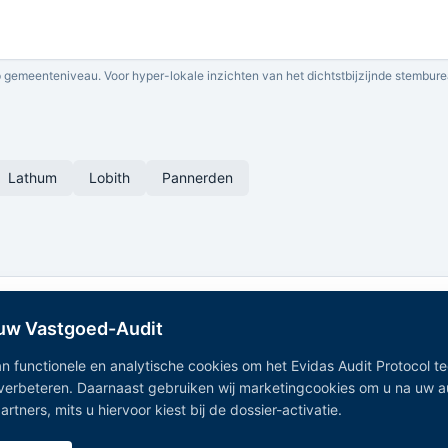
 gemeenteniveau. Voor hyper-lokale inzichten van het dichtstbijzijnde stembure
Lathum
Lobith
Pannerden
 uw Vastgoed-Audit
n functionele en analytische cookies om het Evidas Audit Protocol t
 verbeteren. Daarnaast gebruiken wij marketingcookies om u na uw 
Onafhankelijk Vastgoedregister — geaggregeerde vastgoeddata
tners, mits u hiervoor kiest bij de dossier-activatie.
uit 15+ overheidsregistraties.