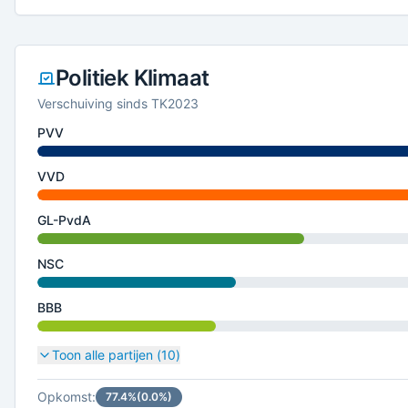
Politiek Klimaat
Verschuiving sinds TK2023
PVV
VVD
GL-PvdA
NSC
BBB
Toon alle partijen (
10
)
Opkomst:
77.4
%
(
0.0
%)