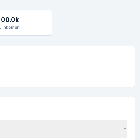
100.0k
. inkomen