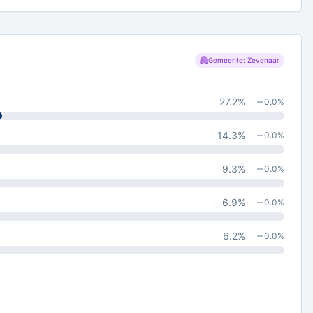
Gemeente: Zevenaar
27.2
%
0.0
%
14.3
%
0.0
%
9.3
%
0.0
%
6.9
%
0.0
%
6.2
%
0.0
%