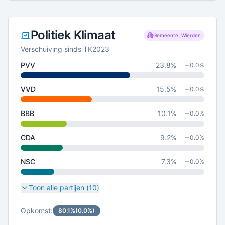
Politiek Klimaat
Gemeente: Wierden
Verschuiving sinds TK2023
PVV
23.8
%
0.0
%
VVD
15.5
%
0.0
%
BBB
10.1
%
0.0
%
CDA
9.2
%
0.0
%
NSC
7.3
%
0.0
%
Toon alle partijen (
10
)
Opkomst:
80.1
%
(
0.0
%)