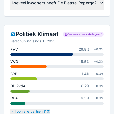
Hoeveel inwoners heeft De Blesse-Peperga?
Politiek Klimaat
Gemeente: Weststellingwerf
Verschuiving sinds TK2023
PVV
26.8
%
0.0
%
VVD
15.5
%
0.0
%
BBB
11.4
%
0.0
%
GL-PvdA
8.2
%
0.0
%
CDA
6.3
%
0.0
%
Toon alle partijen (
10
)