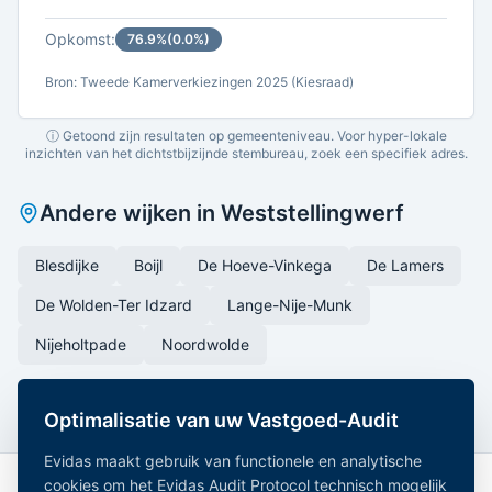
Opkomst:
76.9
%
(
0.0
%)
Bron: Tweede Kamerverkiezingen 2025 (Kiesraad)
ⓘ Getoond zijn resultaten op gemeenteniveau. Voor hyper-lokale
inzichten van het dichtstbijzijnde stembureau, zoek een specifiek adres.
Andere wijken in
Weststellingwerf
Blesdijke
Boijl
De Hoeve-Vinkega
De Lamers
De Wolden-Ter Idzard
Lange-Nije-Munk
Nijeholtpade
Noordwolde
Optimalisatie van uw Vastgoed-Audit
Evidas maakt gebruik van functionele en analytische
cookies om het Evidas Audit Protocol technisch mogelijk