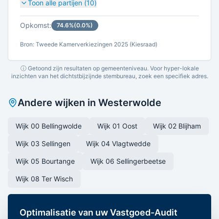
Toon alle partijen (
10
)
Opkomst:
74.6
%
(
0.0
%)
Bron: Tweede Kamerverkiezingen 2025 (Kiesraad)
ⓘ Getoond zijn resultaten op gemeenteniveau. Voor hyper-lokale
inzichten van het dichtstbijzijnde stembureau, zoek een specifiek adres.
Andere wijken in
Westerwolde
Wijk 00 Bellingwolde
Wijk 01 Oost
Wijk 02 Blijham
Wijk 03 Sellingen
Wijk 04 Vlagtwedde
Wijk 05 Bourtange
Wijk 06 Sellingerbeetse
Wijk 08 Ter Wisch
Optimalisatie van uw Vastgoed-Audit