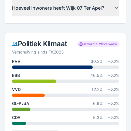
Hoeveel inwoners heeft Wijk 07 Ter Apel?
Politiek Klimaat
Gemeente: Westerwolde
Verschuiving sinds TK2023
PVV
30.2
%
0.0
%
BBB
16.5
%
0.0
%
VVD
12.2
%
0.0
%
GL-PvdA
6.9
%
0.0
%
CDA
5.3
%
0.0
%