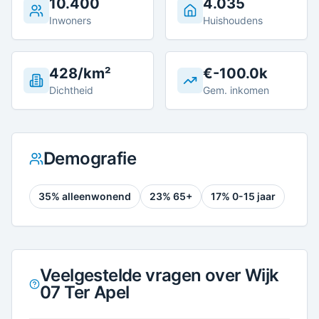
10.400
4.035
Inwoners
Huishoudens
428/km²
€-100.0k
Dichtheid
Gem. inkomen
Demografie
35
% alleenwonend
23
% 65+
17
% 0-15 jaar
Veelgestelde vragen over Wijk
07 Ter Apel