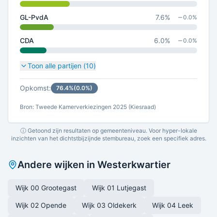
GL-PvdA
7.6
%
0.0
%
CDA
6.0
%
0.0
%
Toon alle partijen (
10
)
Opkomst:
76.4
%
(
0.0
%)
Bron: Tweede Kamerverkiezingen 2025 (Kiesraad)
ⓘ Getoond zijn resultaten op gemeenteniveau. Voor hyper-lokale
inzichten van het dichtstbijzijnde stembureau, zoek een specifiek adres.
Andere wijken in
Westerkwartier
Wijk 00 Grootegast
Wijk 01 Lutjegast
Wijk 02 Opende
Wijk 03 Oldekerk
Wijk 04 Leek