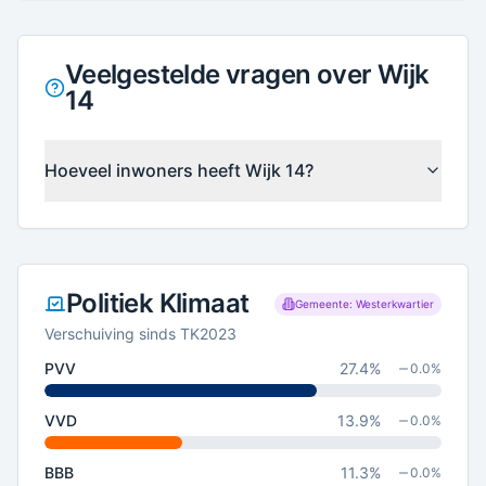
Veelgestelde vragen over Wijk
14
Hoeveel inwoners heeft Wijk 14?
Politiek Klimaat
Gemeente: Westerkwartier
Verschuiving sinds TK2023
PVV
27.4
%
0.0
%
VVD
13.9
%
0.0
%
BBB
11.3
%
0.0
%