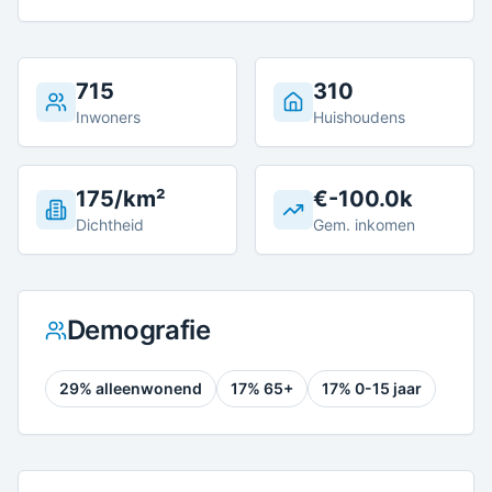
715
310
Inwoners
Huishoudens
175/km²
€-100.0k
Dichtheid
Gem. inkomen
Demografie
29
% alleenwonend
17
% 65+
17
% 0-15 jaar