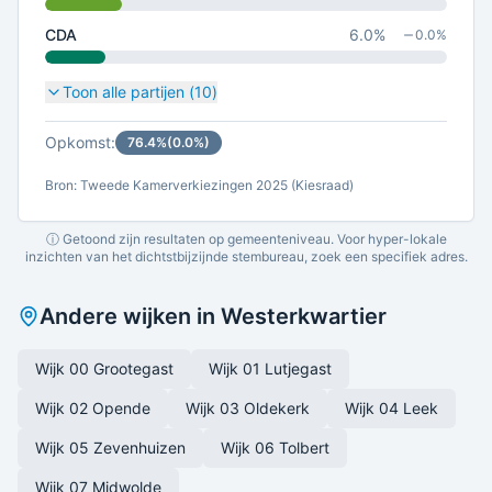
CDA
6.0
%
0.0
%
Toon alle partijen (
10
)
Opkomst:
76.4
%
(
0.0
%)
Bron: Tweede Kamerverkiezingen 2025 (Kiesraad)
ⓘ Getoond zijn resultaten op gemeenteniveau. Voor hyper-lokale
inzichten van het dichtstbijzijnde stembureau, zoek een specifiek adres.
Andere wijken in
Westerkwartier
Wijk 00 Grootegast
Wijk 01 Lutjegast
Wijk 02 Opende
Wijk 03 Oldekerk
Wijk 04 Leek
Wijk 05 Zevenhuizen
Wijk 06 Tolbert
Wijk 07 Midwolde