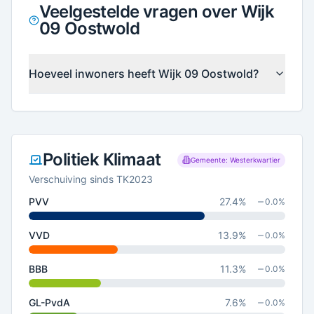
Veelgestelde vragen over Wijk
09 Oostwold
Hoeveel inwoners heeft Wijk 09 Oostwold?
Politiek Klimaat
Gemeente: Westerkwartier
Verschuiving sinds TK2023
PVV
27.4
%
0.0
%
VVD
13.9
%
0.0
%
BBB
11.3
%
0.0
%
GL-PvdA
7.6
%
0.0
%