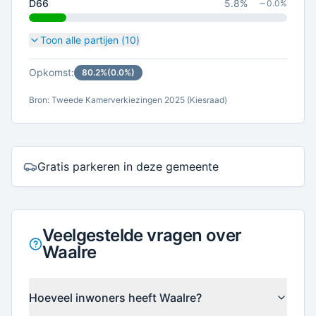
D66
5.8
%
0.0
%
Toon alle partijen (
10
)
Opkomst:
80.2
%
(
0.0
%)
Bron: Tweede Kamerverkiezingen 2025 (Kiesraad)
Gratis parkeren in deze gemeente
Veelgestelde vragen over
Waalre
Hoeveel inwoners heeft Waalre?