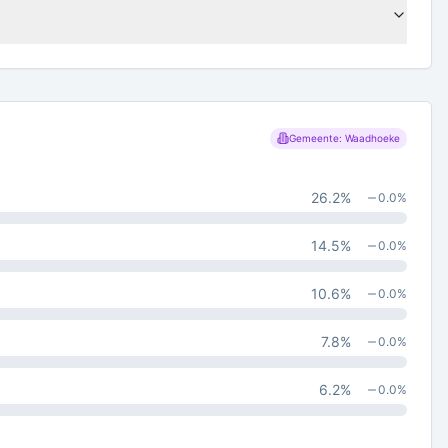
Gemeente: Waadhoeke
26.2
%
0.0
%
14.5
%
0.0
%
10.6
%
0.0
%
7.8
%
0.0
%
6.2
%
0.0
%