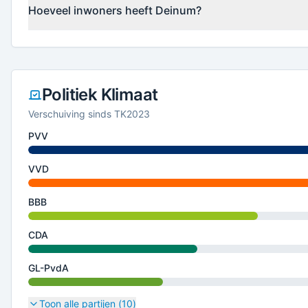
Hoeveel inwoners heeft Deinum?
Politiek Klimaat
Verschuiving sinds TK2023
PVV
VVD
BBB
CDA
GL-PvdA
Toon alle partijen (
10
)