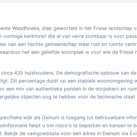
eente Waadhoeke, diep geworteld in het Friese landschap v
i-vormige kerktoren die al van verre zichtbaar is voor pa
er van een hechte gemeenschap waar rust en ruimte centra
waardoor het een geliefde woonplek is voor wie de Friese 
 circa 435 huishoudens. De demografische opbouw van de w
ligt. Dit percentage duidt op een stabiele woonomgeving w
or een mix van authentieke panden in de dorpskern en rui
dergelijke objecten oog te hebben voor de technische staat 
specifieke wijk als Deinum is toegang tot betrouwbare info
informatie helpt u om risico's te beperken en kansen te be
 Bekijk de vastgoeddata voor een adres in Deinum via Evida