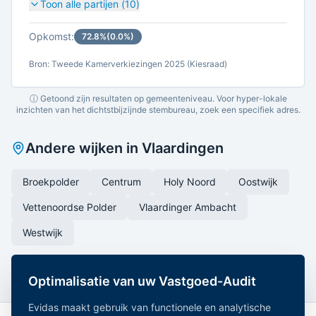
Toon alle partijen (
10
)
Opkomst:
72.8
%
(
0.0
%)
Bron: Tweede Kamerverkiezingen 2025 (Kiesraad)
ⓘ Getoond zijn resultaten op gemeenteniveau. Voor hyper-lokale
inzichten van het dichtstbijzijnde stembureau, zoek een specifiek adres.
Andere wijken in
Vlaardingen
Broekpolder
Centrum
Holy Noord
Oostwijk
Vettenoordse Polder
Vlaardinger Ambacht
Westwijk
Optimalisatie van uw Vastgoed-Audit
Evidas maakt gebruik van functionele en analytische