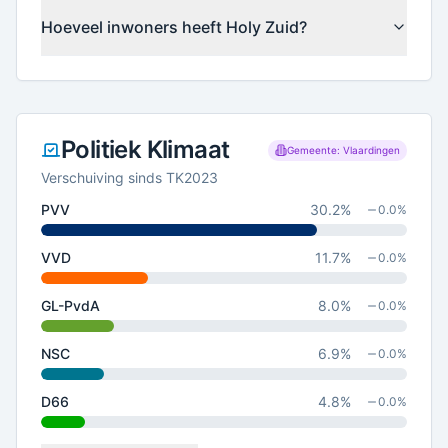
Hoeveel inwoners heeft Holy Zuid?
Politiek Klimaat
Gemeente: Vlaardingen
Verschuiving sinds TK2023
PVV
30.2
%
0.0
%
VVD
11.7
%
0.0
%
GL-PvdA
8.0
%
0.0
%
NSC
6.9
%
0.0
%
D66
4.8
%
0.0
%