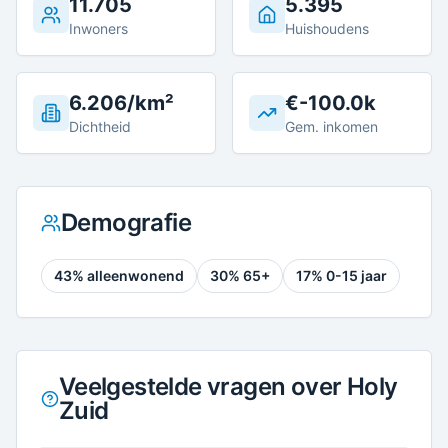
11.705
5.395
Inwoners
Huishoudens
6.206/km²
€-100.0k
Dichtheid
Gem. inkomen
Demografie
43
% alleenwonend
30
% 65+
17
% 0-15 jaar
Veelgestelde vragen over Holy
Zuid