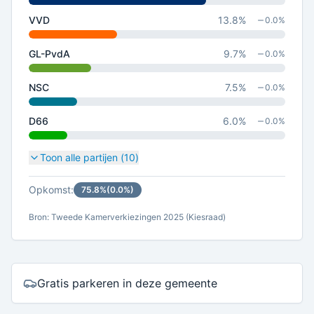
VVD
13.8
%
0.0
%
GL-PvdA
9.7
%
0.0
%
NSC
7.5
%
0.0
%
D66
6.0
%
0.0
%
Toon alle partijen (
10
)
Opkomst:
75.8
%
(
0.0
%)
Bron: Tweede Kamerverkiezingen 2025 (Kiesraad)
Gratis parkeren in deze gemeente