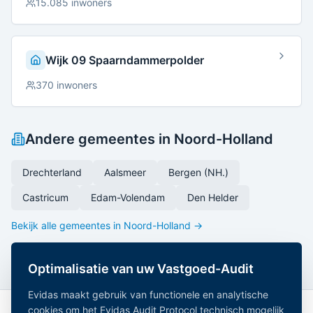
15.085
inwoners
Wijk 09 Spaarndammerpolder
370
inwoners
Andere gemeentes in
Noord-Holland
Drechterland
Aalsmeer
Bergen (NH.)
Castricum
Edam-Volendam
Den Helder
Bekijk alle gemeentes in
Noord-Holland
→
Optimalisatie van uw Vastgoed-Audit
Evidas maakt gebruik van functionele en analytische
cookies om het Evidas Audit Protocol technisch mogelijk