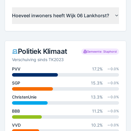
Hoeveel inwoners heeft Wijk 06 Lankhorst?
Politiek Klimaat
Gemeente: Staphorst
Verschuiving sinds TK2023
PVV
17.2
%
0.0
%
SGP
15.3
%
0.0
%
ChristenUnie
13.3
%
0.0
%
BBB
11.2
%
0.0
%
VVD
10.2
%
0.0
%