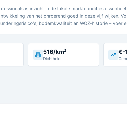
essionals is inzicht in de lokale marktcondities essentiee
ontwikkeling van het onroerend goed in deze vijf wijken. V
, funderingsrisico's, bodemkwaliteit en WOZ-historie – voer 
516/km²
€-
Dichtheid
Gem