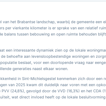
el van het Brabantse landschap, waarbij de gemeente een ei
 per vierkante kilometer is er sprake van een relatief ruim
e balans tussen bebouwing en open ruimte behouden blijf
t een interessante dynamiek zien op de lokale woningmark
is de behoefte aan levensloopbestendige woningen en zorgna
e populatie beslaat, voor een doorlopende vraag naar eenge
hillende generaties naast elkaar wonen.
okkenheid in Sint-Michielsgestel kenmerken zich door een 
ingen van 2025 kwam dit duidelijk naar voren met een opk
 PVV (24,8%), gevolgd door de VVD (16,3%) en het CDA (11,
eit, wat direct invloed heeft op de lokale besluitvorming