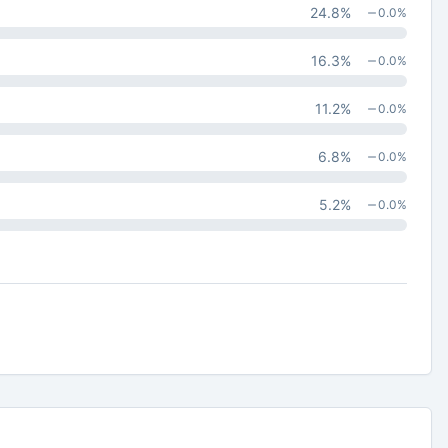
24.8
%
0.0
%
16.3
%
0.0
%
11.2
%
0.0
%
6.8
%
0.0
%
5.2
%
0.0
%