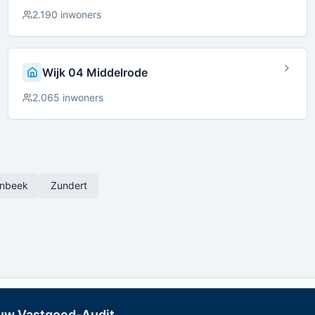
2.190
inwoners
Wijk 04 Middelrode
2.065
inwoners
enbeek
Zundert
 uw Vastgoed-Audit