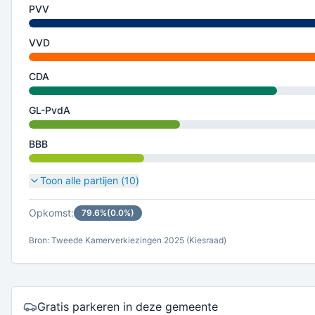
PVV
VVD
CDA
GL-PvdA
BBB
Toon alle partijen (
10
)
Opkomst:
79.6
%
(
0.0
%)
Bron: Tweede Kamerverkiezingen 2025 (Kiesraad)
Gratis parkeren in deze gemeente