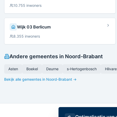
10.755
inwoners
Wijk 03 Berlicum
8.355
inwoners
Andere gemeentes in
Noord-Brabant
Asten
Boekel
Deurne
s-Hertogenbosch
Hilvar
Bekijk alle gemeentes in
Noord-Brabant
→
Optimalisatie van