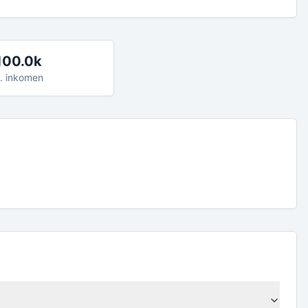
100.0k
. inkomen