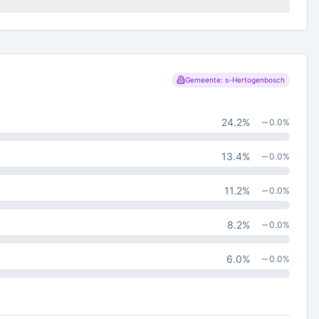
Gemeente: s-Hertogenbosch
24.2
%
0.0
%
13.4
%
0.0
%
11.2
%
0.0
%
8.2
%
0.0
%
6.0
%
0.0
%