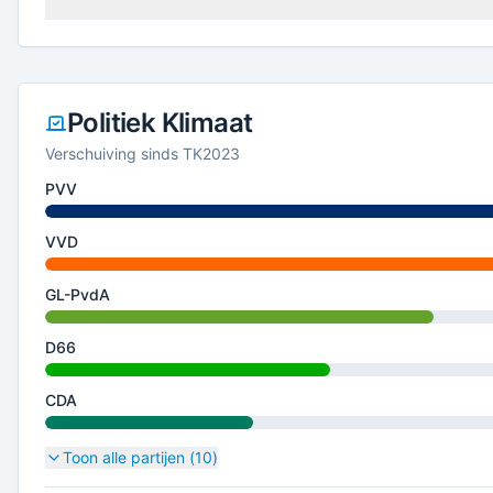
Politiek Klimaat
Verschuiving sinds TK2023
PVV
VVD
GL-PvdA
D66
CDA
Toon alle partijen (
10
)