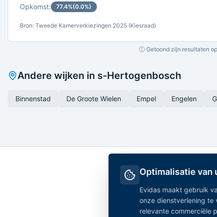
Opkomst:
77.4
%
(
0.0
%)
Bron: Tweede Kamerverkiezingen 2025 (Kiesraad)
ⓘ Getoond zijn resultaten op
Andere wijken in
s-Hertogenbosch
Binnenstad
De Groote Wielen
Empel
Engelen
G
Optimalisatie van
Evidas maakt gebruik va
onze dienstverlening te
relevante commerciële par