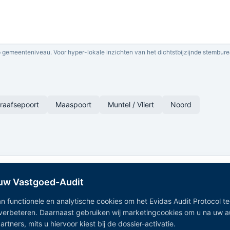
 gemeenteniveau. Voor hyper-lokale inzichten van het dichtstbijzijnde stembure
raafsepoort
Maaspoort
Muntel / Vliert
Noord
 uw Vastgoed-Audit
n functionele en analytische cookies om het Evidas Audit Protocol t
 verbeteren. Daarnaast gebruiken wij marketingcookies om u na uw 
Onafhankelijk Vastgoedregister — geaggregeerde vastgoeddata
tners, mits u hiervoor kiest bij de dossier-activatie.