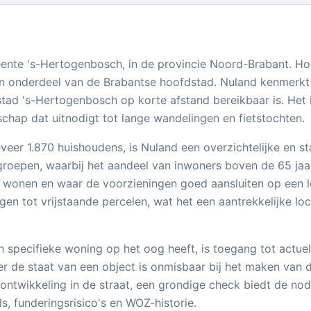
ente 's-Hertogenbosch, in de provincie Noord-Brabant. Hoew
n onderdeel van de Brabantse hoofdstad. Nuland kenmerkt 
 stad 's-Hertogenbosch op korte afstand bereikbaar is. He
schap dat uitnodigt tot lange wandelingen en fietstochten.
eveer 1.870 huishoudens, is Nuland een overzichtelijke e
dsgroepen, waarbij het aandeel van inwoners boven de 65 jaa
n wonen en waar de voorzieningen goed aansluiten op een
gen tot vrijstaande percelen, wat het een aantrekkelijke l
n specifieke woning op het oog heeft, is toegang tot actue
er de staat van een object is onmisbaar bij het maken van d
ntwikkeling in de straat, een grondige check biedt de nod
ls, funderingsrisico's en WOZ-historie.