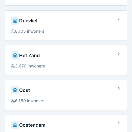
Drievliet
8.105
inwoners
Het Zand
3.670
inwoners
Oost
6.150
inwoners
Oostendam