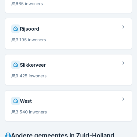
665
inwoners
Rijsoord
3.195
inwoners
Slikkerveer
9.425
inwoners
West
3.540
inwoners
Andere gemeentes in
Zuid-Holland