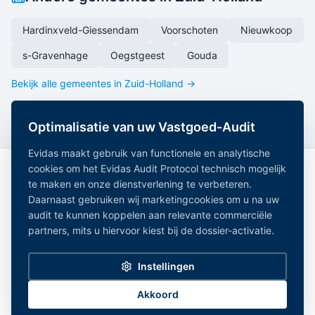
Hardinxveld-Giessendam
Voorschoten
Nieuwkoop
s-Gravenhage
Oegstgeest
Gouda
Bekijk alle gemeentes in
Zuid-Holland
→
Optimalisatie van uw Vastgoed-Audit
Evidas maakt gebruik van functionele en analytische
cookies om het Evidas Audit Protocol technisch mogelijk
te maken en onze dienstverlening te verbeteren.
Daarnaast gebruiken wij marketingcookies om u na uw
audit te kunnen koppelen aan relevante commerciële
partners, mits u hiervoor kiest bij de dossier-activatie.
Onafhankelijk Vastgoedregister — geaggregeerde
vastgoeddata uit 15+ overheidsregistraties.
Instellingen
Alle gemeentes
|
Noord-Holland
|
Zuid-Holland
|
Noord-Brabant
|
Gelderland
Privacy Policy
|
Disclaimer
|
Bronnen
|
Partners
|
Cookie-instellingen
Akkoord
©
2026
Evidas. Alle rechten voorbehouden.