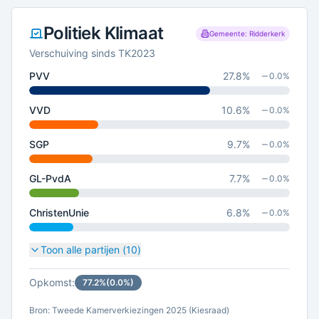
Politiek Klimaat
Gemeente: Ridderkerk
Verschuiving sinds TK2023
PVV
27.8
%
0.0
%
VVD
10.6
%
0.0
%
SGP
9.7
%
0.0
%
GL-PvdA
7.7
%
0.0
%
ChristenUnie
6.8
%
0.0
%
Toon alle partijen (
10
)
Opkomst:
77.2
%
(
0.0
%)
Bron: Tweede Kamerverkiezingen 2025 (Kiesraad)