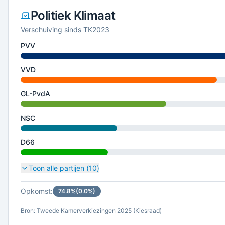
Politiek Klimaat
Verschuiving sinds TK2023
PVV
VVD
GL-PvdA
NSC
D66
Toon alle partijen (
10
)
Opkomst:
74.8
%
(
0.0
%)
Bron: Tweede Kamerverkiezingen 2025 (Kiesraad)