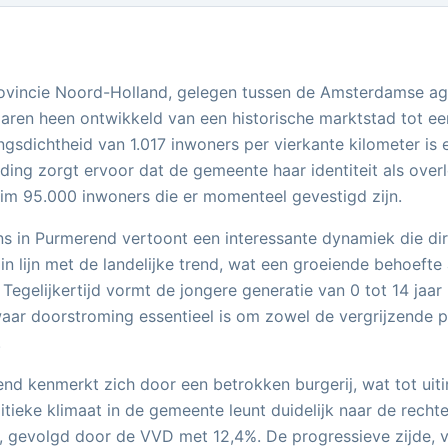
ovincie Noord-Holland, gelegen tussen de Amsterdamse agg
aren heen ontwikkeld van een historische marktstad tot een
gsdichtheid van 1.017 inwoners per vierkante kilometer is e
eiding zorgt ervoor dat de gemeente haar identiteit als o
uim 95.000 inwoners die er momenteel gevestigd zijn.
in Purmerend vertoont een interessante dynamiek die dir
g in lijn met de landelijke trend, wat een groeiende behoef
Tegelijkertijd vormt de jongere generatie van 0 tot 14 jaar
aar doorstroming essentieel is om zowel de vergrijzende 
.
rend kenmerkt zich door een betrokken burgerij, wat tot u
itieke klimaat in de gemeente leunt duidelijk naar de recht
n, gevolgd door de VVD met 12,4%. De progressieve zijde