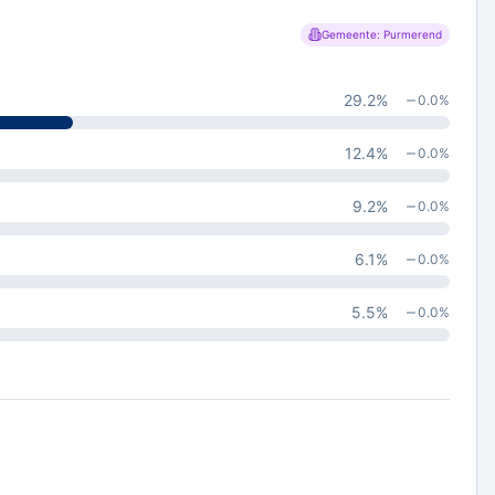
Gemeente: Purmerend
29.2
%
0.0
%
12.4
%
0.0
%
9.2
%
0.0
%
6.1
%
0.0
%
5.5
%
0.0
%