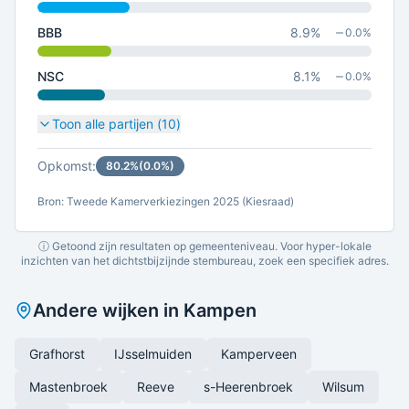
BBB
8.9
%
0.0
%
NSC
8.1
%
0.0
%
Toon alle partijen (
10
)
Opkomst:
80.2
%
(
0.0
%)
Bron: Tweede Kamerverkiezingen 2025 (Kiesraad)
ⓘ Getoond zijn resultaten op gemeenteniveau. Voor hyper-lokale
inzichten van het dichtstbijzijnde stembureau, zoek een specifiek adres.
Andere wijken in
Kampen
Grafhorst
IJsselmuiden
Kamperveen
Mastenbroek
Reeve
s-Heerenbroek
Wilsum