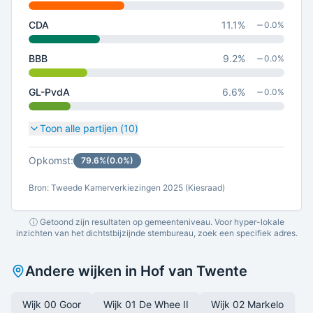
CDA
11.1
%
0.0
%
BBB
9.2
%
0.0
%
GL-PvdA
6.6
%
0.0
%
Toon alle partijen (
10
)
Opkomst:
79.6
%
(
0.0
%)
Bron: Tweede Kamerverkiezingen 2025 (Kiesraad)
ⓘ Getoond zijn resultaten op gemeenteniveau. Voor hyper-lokale
inzichten van het dichtstbijzijnde stembureau, zoek een specifiek adres.
Andere wijken in
Hof van Twente
Wijk 00 Goor
Wijk 01 De Whee II
Wijk 02 Markelo