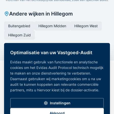
Andere wijken in
Hillegom
Buitengebied
Hillegom Midden
Hillegom West
Hillegom Zuid
Optimalisatie van uw Vastgoed-Audit
Evidas maakt gebruik van functionele en analytische
cookies om het Evidas Audit Protocol technisch mogelijk
te maken en onze dienstverlening te verbeteren.
Daarnaast gebruiken wij marketingcookies om u na uw
audit te kunnen koppelen aan relevante commerciële
partners, mits u hiervoor kiest bij de dossier-activatie.
Onafhankelijk Vastgoedregister — geaggregeerde
vastgoeddata uit 15+ overheidsregistraties.
Instellingen
Alle gemeentes
|
Noord-Holland
|
Zuid-Holland
|
Noord-Brabant
|
Gelderland
Privacy Policy
|
Disclaimer
|
Bronnen
|
Partners
|
Cookie-instellingen
Akkoord