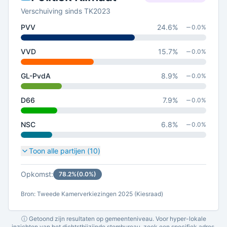
Verschuiving sinds TK2023
PVV
24.6
%
0.0
%
VVD
15.7
%
0.0
%
GL-PvdA
8.9
%
0.0
%
D66
7.9
%
0.0
%
NSC
6.8
%
0.0
%
Toon alle partijen (
10
)
Opkomst:
78.2
%
(
0.0
%)
Bron: Tweede Kamerverkiezingen 2025 (Kiesraad)
ⓘ Getoond zijn resultaten op gemeenteniveau. Voor hyper-lokale
inzichten van het dichtstbijzijnde stembureau, zoek een specifiek adres.