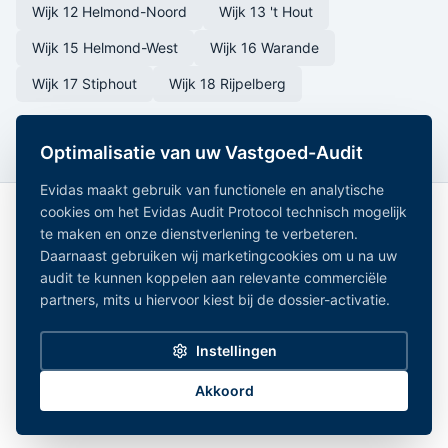
Wijk 12 Helmond-Noord
Wijk 13 't Hout
Wijk 15 Helmond-West
Wijk 16 Warande
Wijk 17 Stiphout
Wijk 18 Rijpelberg
Optimalisatie van uw Vastgoed-Audit
Evidas maakt gebruik van functionele en analytische
cookies om het Evidas Audit Protocol technisch mogelijk
te maken en onze dienstverlening te verbeteren.
Daarnaast gebruiken wij marketingcookies om u na uw
audit te kunnen koppelen aan relevante commerciële
partners, mits u hiervoor kiest bij de dossier-activatie.
Onafhankelijk Vastgoedregister — geaggregeerde
vastgoeddata uit 15+ overheidsregistraties.
Instellingen
Alle gemeentes
|
Noord-Holland
|
Zuid-Holland
|
Noord-Brabant
|
Gelderland
Privacy Policy
|
Disclaimer
|
Bronnen
|
Partners
|
Cookie-instellingen
Akkoord
©
2026
Evidas. Alle rechten voorbehouden.