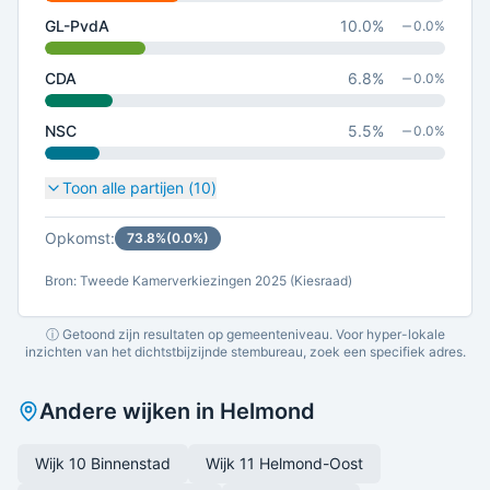
GL-PvdA
10.0
%
0.0
%
CDA
6.8
%
0.0
%
NSC
5.5
%
0.0
%
Toon alle partijen (
10
)
Opkomst:
73.8
%
(
0.0
%)
Bron: Tweede Kamerverkiezingen 2025 (Kiesraad)
ⓘ Getoond zijn resultaten op gemeenteniveau. Voor hyper-lokale
inzichten van het dichtstbijzijnde stembureau, zoek een specifiek adres.
Andere wijken in
Helmond
Wijk 10 Binnenstad
Wijk 11 Helmond-Oost