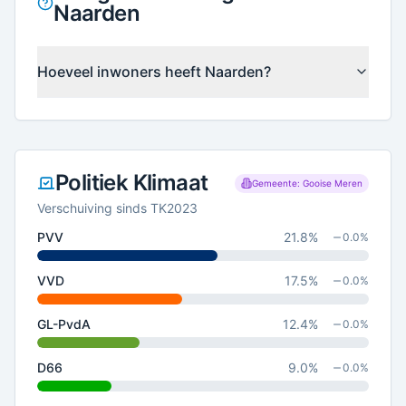
Naarden
Hoeveel inwoners heeft Naarden?
Politiek Klimaat
Gemeente: Gooise Meren
Verschuiving sinds TK2023
PVV
21.8
%
0.0
%
VVD
17.5
%
0.0
%
GL-PvdA
12.4
%
0.0
%
D66
9.0
%
0.0
%