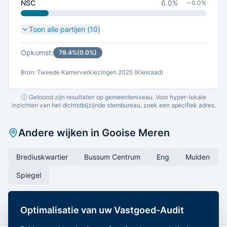
NSC
6.0
%
0.0
%
Toon alle partijen (
10
)
Opkomst:
79.4
%
(
0.0
%)
Bron: Tweede Kamerverkiezingen 2025 (Kiesraad)
ⓘ Getoond zijn resultaten op gemeenteniveau. Voor hyper-lokale
inzichten van het dichtstbijzijnde stembureau, zoek een specifiek adres.
Andere wijken in
Gooise Meren
Brediuskwartier
Bussum Centrum
Eng
Muiden
Spiegel
Optimalisatie van uw Vastgoed-Audit