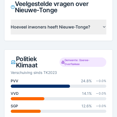
Veelgestelde vragen over
Nieuwe-Tonge
Hoeveel inwoners heeft Nieuwe-Tonge?
Politiek
Gemeente: Goeree-
Klimaat
Overflakkee
Verschuiving sinds TK2023
PVV
24.8
%
0.0
%
VVD
14.1
%
0.0
%
SGP
12.6
%
0.0
%