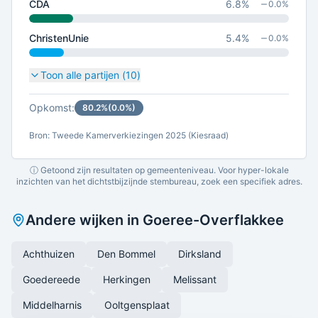
CDA
6.8
%
0.0
%
ChristenUnie
5.4
%
0.0
%
Toon alle partijen (
10
)
Opkomst:
80.2
%
(
0.0
%)
Bron: Tweede Kamerverkiezingen 2025 (Kiesraad)
ⓘ Getoond zijn resultaten op gemeenteniveau. Voor hyper-lokale
inzichten van het dichtstbijzijnde stembureau, zoek een specifiek adres.
Andere wijken in
Goeree-Overflakkee
Achthuizen
Den Bommel
Dirksland
Goedereede
Herkingen
Melissant
Middelharnis
Ooltgensplaat