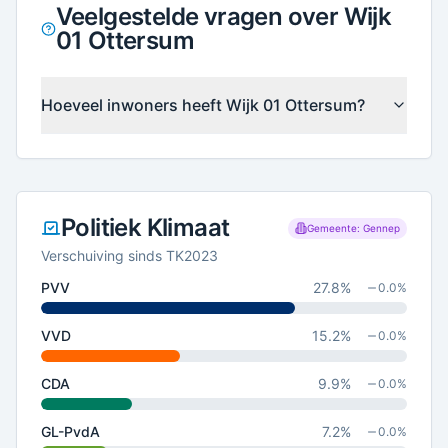
Veelgestelde vragen over Wijk
01 Ottersum
Hoeveel inwoners heeft Wijk 01 Ottersum?
Politiek Klimaat
Gemeente: Gennep
Verschuiving sinds TK2023
PVV
27.8
%
0.0
%
VVD
15.2
%
0.0
%
CDA
9.9
%
0.0
%
GL-PvdA
7.2
%
0.0
%