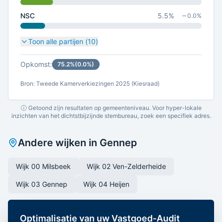
NSC
5.5
%
0.0
%
Toon alle partijen (
10
)
Opkomst:
75.2
%
(
0.0
%)
Bron: Tweede Kamerverkiezingen 2025 (Kiesraad)
ⓘ Getoond zijn resultaten op gemeenteniveau. Voor hyper-lokale
inzichten van het dichtstbijzijnde stembureau, zoek een specifiek adres.
Andere wijken in
Gennep
Wijk 00 Milsbeek
Wijk 02 Ven-Zelderheide
Wijk 03 Gennep
Wijk 04 Heijen
Optimalisatie van uw Vastgoed-Audit