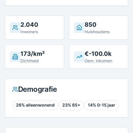
2.040
850
Inwoners
Huishoudens
173/km²
€-100.0k
Dichtheid
Gem. inkomen
Demografie
26
% alleenwonend
23
% 65+
14
% 0-15 jaar