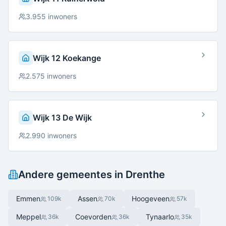
3.955
inwoners
Wijk 12 Koekange
2.575
inwoners
Wijk 13 De Wijk
2.990
inwoners
Andere gemeentes in
Drenthe
Emmen
Assen
Hoogeveen
109
k
70
k
57
k
Meppel
Coevorden
Tynaarlo
36
k
36
k
35
k