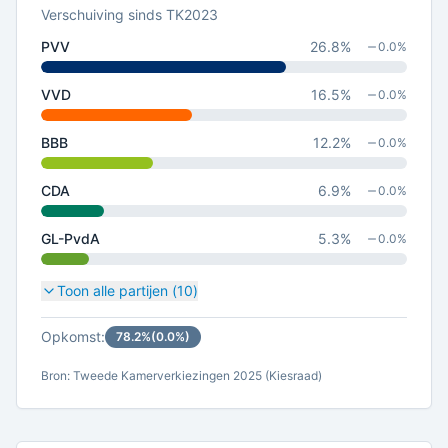
Verschuiving sinds TK2023
PVV
26.8
%
0.0
%
VVD
16.5
%
0.0
%
BBB
12.2
%
0.0
%
CDA
6.9
%
0.0
%
GL-PvdA
5.3
%
0.0
%
Toon alle partijen (
10
)
Opkomst:
78.2
%
(
0.0
%)
Bron: Tweede Kamerverkiezingen 2025 (Kiesraad)